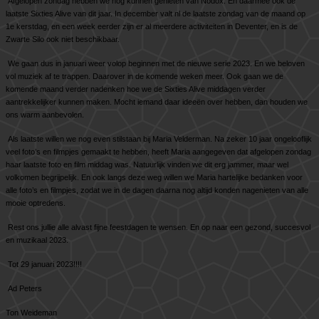
Afgelopen zondag hebben we nog kunnen genieten van Nodox. En daarmee ook de
laatste Sixties Alive van dit jaar. In december valt nl de laatste zondag van de maand op
1e kerstdag, en een week eerder zijn er al meerdere activiteiten in Deventer, en is de
Zwarte Silo ook niet beschikbaar.
We gaan dus in januari weer volop beginnen met de nieuwe serie 2023. En we beloven
vol muziek af te trappen. Daarover in de komende weken meer. Ook gaan we de
komende maand verder nadenken hoe we de Sixties Alive middagen verder
aantrekkelijker kunnen maken. Mocht iemand daar ideeën over hebben, dan houden we
ons warm aanbevolen.
Als laatste willen we nog even stilstaan bij Maria Velderman. Na zeker 10 jaar ongelooflijk
veel foto’s en filmpjes gemaakt te hebben, heeft Maria aangegeven dat afgelopen zondag
haar laatste foto en film middag was. Natuurlijk vinden we dit erg jammer, maar wel
volkomen begrijpelijk. En ook langs deze weg willen we Maria hartelijke bedanken voor
alle foto’s en filmpjes, zodat we in de dagen daarna nog altijd konden nagenieten van alle
mooie optredens.
Rest ons jullie alle alvast fijne feestdagen te wensen. En op naar een gezond, succesvol
en muzikaal 2023.
Tot 29 januari 2023!!!!
Ad Peters
Ton Weideman