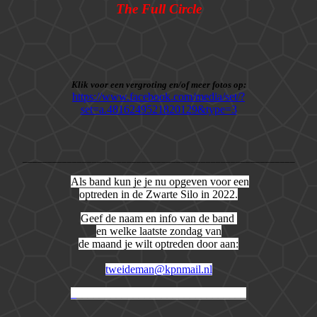
The Full Circle
Klik voor een vergroting en/of meer fotos op:
https://www.facebook.com/media/set/?
set=a.4816249521820129&type=3
_______________________________________________________
Als band kun je je nu opgeven voor een
optreden in de Zwarte Silo in 2022.
Geef de naam en info van de band
en welke laatste zondag van
de maand je wilt optreden door aan:
tweideman@kpnmail.nl
_
______________________________