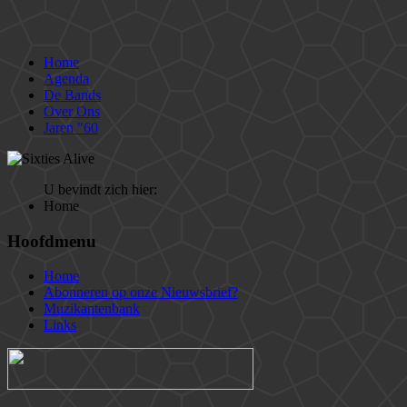
Home
Agenda
De Bands
Over Ons
Jaren "60
U bevindt zich hier:
Home
Hoofdmenu
Home
Abonneren op onze Nieuwsbrief?
Muzikantenbank
Links