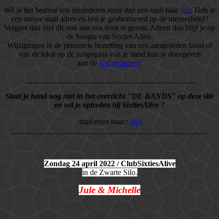
Wil je het bestuur iets mededelen stuur dan een mail naar
info
Heb je
een nieuw mail adres en ben je geabonneerd op de nieuwsbrief?
Vergeet dan niet dit ook aan ons door te geven. Alleen dan blijf je op
de hoogte van Sixties Alive.
Wijzigingen in de personele bezetting van een aangesloten band of
van de tekst op de subpagina van je band kun je doorgeven
aan de
webredacteur
.
____________________________________________
Staat je band nog niet in het overzicht "DE BANDS" op deze site
en wil je optreden bij SixtiesAlive ?
mail even naar :
info
__________________________________________________
Zondag 24 april 2022 / ClubSixtiesAlive
in de Zwarte Silo.
Jule & Michelle