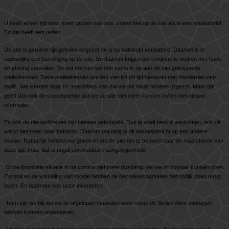
U heeft al een tijd niets meer gezien van ons, zowel niet op de site als in een nieuwsbrief.
En dat heeft een reden.
De site is geruime tijd geleden opgezet en is nu volstrekt verouderd. Daarom is er
nauwelijks een beveiliging op de site. En daarom krijgen we continue te maken met hack-
en phising aanvallen. En dat merken we met name in de aan de site gekoppelde
mailadressen. Deze mailadressen worden van tijd tot tijd bestookt met honderden nep
mails. We werden daar zo moedeloos van dat we die maar hebben uitgezet. Maar dat
geeft dan ook de consequentie dat we de site niet meer kunnen vullen met nieuwe
informatie.
En ook de nieuwsbrieven zijn hieraan gekoppeld. Dus je voelt hem al aankomen, ook dit
werkt niet meer naar behoren. Daarom ontvang je dit nieuwsbericht op een andere
manier. Natuurlijk hebben we gekeken om de site om te bouwen naar de maatstaven van
deze tijd, maar dat is nogal een kostbare aangelegenheid.
Onze financiële situatie is na corona niet meer dusdanig dat we dit zomaar kunnen doen.
Corona en de wisseling van lokatie hebben de bezoekersaantallen behoorlijk doen terug
lopen. En daarmee ook onze inkomsten.
Toch zijn we blij dat we de afgelopen maanden weer volop de Sixties Alive middagen
hebben kunnen organiseren.