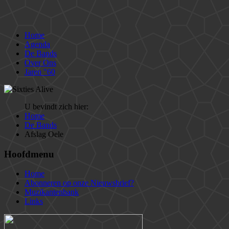
Home
Agenda
De Bands
Over Ons
Jaren "60
U bevindt zich hier:
Home
De Bands
Afslag Oele
Hoofdmenu
Home
Abonneren op onze Nieuwsbrief?
Muzikantenbank
Links