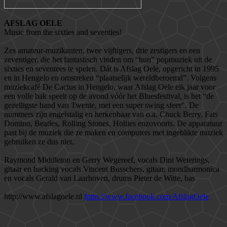
AFSLAG OELE
Music from the sixties and seventies!
Zes amateur-muzikanten, twee vijftigers, drie zestigers en een
zeventiger, die het fantastisch vinden om “hun” popmuziek uit de
sixties en seventees te spelen. Dát is Afslag Oele, opgericht in 1995
en in Hengelo en omstreken “plaatselijk wereldberoemd”. Volgens
muziekcafé De Cactus in Hengelo, waar Afslag Oele elk jaar voor
een volle bak speelt op de avond vóór het Bluesfestival, is het “de
gezelligste band van Twente, met een super swing sfeer". De
nummers zijn engelstalig en herkenbaar van o.a. Chuck Berry, Fats
Domino, Beatles, Rolling Stones, Hollies enzovoorts. De apparatuur
past bij de muziek die ze maken en computers met ingeblikte muziek
gebruiken ze dus niet.
Raymond Middleton en Gerry Wegereef, vocals Dini Weterings,
gitaar en backing vocals Vincent Busschers, gitaar, mondharmonica
en vocals Gerald van Laarhoven, drums Pieter de Witte, bas
http://www.afslagoele.nl
https://www.facebook.com/AfslagOele