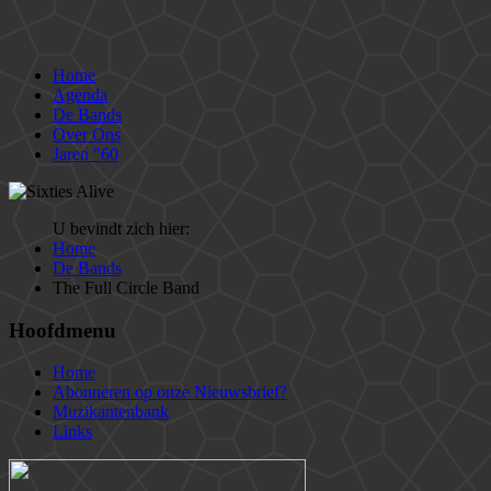
Home
Agenda
De Bands
Over Ons
Jaren "60
U bevindt zich hier:
Home
De Bands
The Full Circle Band
Hoofdmenu
Home
Abonneren op onze Nieuwsbrief?
Muzikantenbank
Links