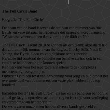
The Full Circle Band
Biografie “The Full Circle”
De naam van de band is tevens de titel van een nummer van ‘the
Byrds’ en verwijst naar het repertoire dat gespeeld wordt, namelijk
‘Westcoast Americana’ en dan vooral uit de 60th en 70th.
The Full Circle is rond 2010 begonnen als een (semi) akoestisch trio
dat voornamelijk nummers van the Eagles, Crosby Stills Nash &
Young, the Byrds, Poco en vergelijkbare bands speelde.
Na enige tijd ontstond de behoefte om behalve als trio ook in een
complete bandbezetting te kunnen spelen.
Kenmerkend voor het repertoire zijn uiteraard de (complexe)
meerstemmige zangpartijen.
Optredens zijn een feest van herkenning voor jong en oud omdat het
overgrote deel van de nummers een vaste plek hebben in de top
honderd.
Inmiddels heeft “The Full Circle” als trio en als band een behoorlijk
aantal geslaagde optredens achter de rug en is er tijd voor verdieping
en verbreding van het repertoire.
De zes ervaren muzikanten hebben diverse bands gespeeld en